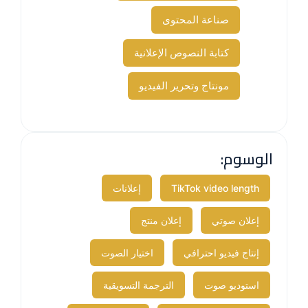
صناعة المحتوى
كتابة النصوص الإعلانية
مونتاج وتحرير الفيديو
الوسوم:
TikTok video length
إعلانات​
إعلان صوتي
إعلان منتج
إنتاج فيديو احترافي
اختيار الصوت
استوديو صوت
الترجمة التسويقية