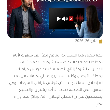
مايو 26, 2026
دعنا نتخيل هذا السيناريو المزعج معاً: لقد سهرت لأيام
تخطط لحملة إعلانية جديدة لشركتك. دفعت آلاف
الدولارات لشركة إنتاج لتصميم فيديو موشن جرافيك
يخطف الأبصار، وكتبت سيناريو إعلاني بكلمات من ذهب.
تم إطلاق الحملة، وأنت الآن تجلس لتراقب المبيعات وهي
تتدفق… لكن الصدمة تحدث: لا أحد يشتري، والجميع
يضغطون على زر (تخطي الإعلان – Skip Ad) بعد أول 3
ثوانٍ!