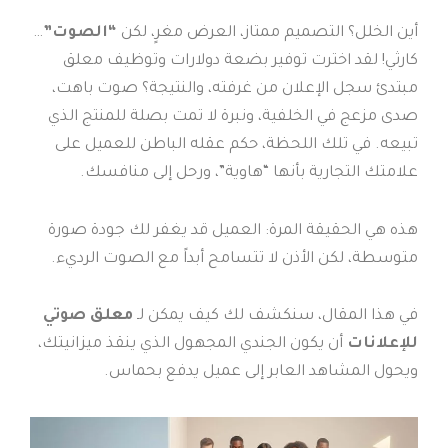
أين الخلل؟ التصميم ممتاز، العرض مغرٍ، لكن
“الصوت”
…
كارثي! لقد اخترت توفير بضعة دولارات وتوظيف معلق
مبتدئ سجل الإعلان من غرفته، والنتيجة؟ صوت باهت،
صدى مزعج في الخلفية، ونبرة لا تمت بصلة للمنتج الذي
تبيعه. في تلك اللحظة، حكم عقله الباطن للعميل على
علامتك التجارية بأنها “هاوية”، ورحل إلى منافسك.
هذه هي الحقيقة المرة: العميل قد يغفر لك جودة صورة
متوسطة، لكن الأذن لا تتسامح أبداً مع الصوت الرديء.
في هذا المقال، سنكشف لك كيف يمكن لـ
معلق صوتي
للإعلانات
أن يكون الجندي المجهول الذي ينقذ ميزانيتك،
ويحول المشاهد العابر إلى عميل يدفع بحماس.