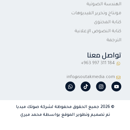
الهندسة الصوتية
مونتاج وتحرير الفيديوهات
كتابة المحتوى
كتابة النصوص الإعلانية
الترجمة
تواصل معنا
info@soutakmedia.com
W
T
I
Y
h
i
n
o
a
k
s
u
t
t
t
t
s
o
a
u
© 2026 جميع الحقوق محفوظة لشركة صوتك ميديا
a
k
g
b
p
r
e
تم تصميم وتطوير الموقع بواسطة محمد ميري
p
a
m