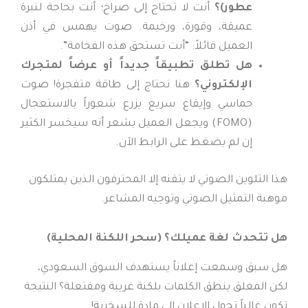
عطور)؟
أنت لا تحتاج إلى صراخ؛ أنت بحاجة لنبرة
عميقة، وقورة، ورخيمة. صوت يهمس في أذن
العميل قائلاً: “أنت تستحق هذه الفخامة”.
هل تطلق تطبيقاً جديداً أو عرضاً لمتجرك
الإلكتروني؟
هنا نحتاج إلى طاقة متفجرة! صوت
حماسي وإيقاع سريع يزرع شعوراً بالاستعجال
(FOMO) ويجعل العميل يشعر أنه سيخسر الكثير
إن لم يضغط على الرابط الآن.
هذا التلوين الصوتي لا يتقنه إلا المحترفون الذين يمتلكون
موهبة التمثيل الصوتي وتوجيه المشاعر.
هل تتحدث لغة عميلك؟ (سحر اللكنة المحلية)
هل سبق وسمعت إعلاناً يستهدف السوق السعودي،
لكن المعلق ينطق الكلمات بلكنة غريبة ومفتعلة؟ النتيجة
تكون غالباً تحول الإعلان إلى مادة للسخرية!