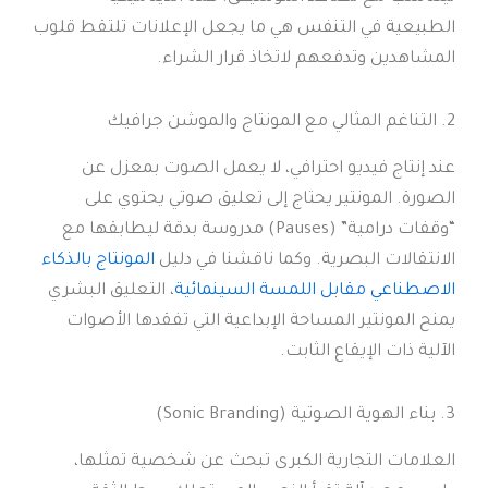
الطبيعية في التنفس هي ما يجعل الإعلانات تلتقط قلوب
المشاهدين وتدفعهم لاتخاذ قرار الشراء.
2. التناغم المثالي مع المونتاج والموشن جرافيك
عند إنتاج فيديو احترافي، لا يعمل الصوت بمعزل عن
الصورة. المونتير يحتاج إلى تعليق صوتي يحتوي على
“وقفات درامية” (Pauses) مدروسة بدقة ليطابقها مع
الانتقالات البصرية. وكما ناقشنا في دليل
المونتاج بالذكاء
الاصطناعي مقابل اللمسة السينمائية
، التعليق البشري
يمنح المونتير المساحة الإبداعية التي تفقدها الأصوات
الآلية ذات الإيقاع الثابت.
3. بناء الهوية الصوتية (Sonic Branding)
العلامات التجارية الكبرى تبحث عن شخصية تمثلها،