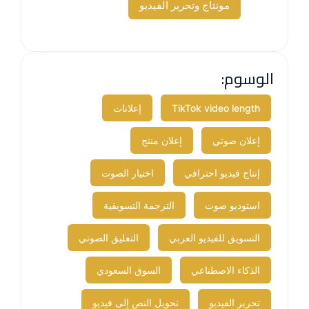
مونتاج وتحرير الفيديو
الوسوم:
TikTok video length
إعلانات​
إعلان صوتي
إعلان منتج
إنتاج فيديو احترافي
اختيار الصوت
استوديو صوت
الترجمة التسويقية
التسويق للفيديو العربي
التعليق الصوتي
الذكاء الاصطناعي
السوق السعودي
تحرير الفيديو
تحويل النص إلى فيديو