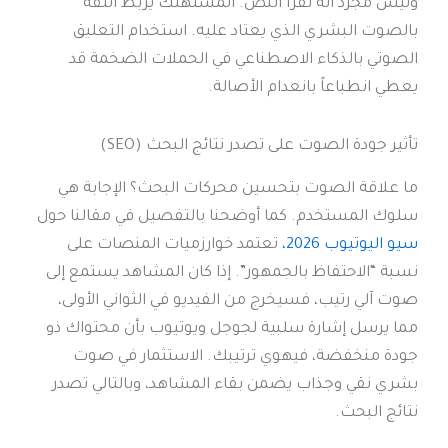
وليس مجرد آلة تقرأ النص. المستهلك يربط الثقة
بالصوت البشري الذي يعتاد عليه. استخدام التعليق
الصوتي بالذكاء الاصطناعي في الحملات الضخمة قد
يعطي انطباعاً بانعدام الأصالة.
تأثير جودة الصوت على تصدر نتائج البحث (SEO)
ما علاقة الصوت بتحسين محركات البحث؟ الإجابة هي
سلوك المستخدم. كما أوضحنا بالتفصيل في مقالنا حول
سيو اليوتيوب 2026،
تعتمد خوارزميات المنصات على
نسبة “الاحتفاظ بالجمهور”. إذا كان المشاهد يستمع إلى
صوت آلي رتيب، فسيخرج من الفيديو في الثواني الأولى،
مما يرسل إشارة سلبية لجوجل ويوتيوب بأن محتواك ذو
جودة منخفضة، فيهوي ترتيبك. الاستثمار في صوت
بشري نقي وجذاب يضمن بقاء المشاهد، وبالتالي تصدر
نتائج البحث.