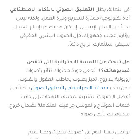
في النهاية، يظل
التعليق الصوتي بالذكاء الاصطناعي
أداة تكنولوجية ممتازة لتسريع وتيرة العمل، ولكنه ليس
بديلاً عن الإبداع الإنساني. إذا كان هدفك هو إقناع العميل
وإثارة إعجاب جمهورك، فإن الصوت البشري الحقيقي
سيبقى استثمارك الرابح دائماً.
هل تبحث عن اللمسة الاحترافية التي تنقص
فيديوهاتك؟
لا تجعل جودة محتواك تتأثر بأصوات
روبوتية بلا روح. تميز بصوت يخاطب العقول والقلوب.
نحن نقدم
خدماتنا الاحترافية في التعليق الصوتي
بنخبة من
أفضل الأصوات البشرية بمختلف اللهجات، إلى جانب
خدمات المونتاج والموشن جرافيك المتكاملة لضمان خروج
فيديوهاتك بأبهى صورة.
تواصل معنا اليوم في “صوتك ميديا”، ودعنا نمنح