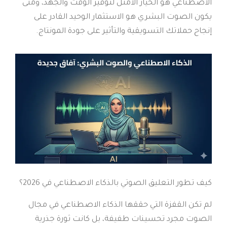
الاصطناعي هو الخيار الأمثل لتوفير الوقت والجهد، ومتى
يكون الصوت البشري هو الاستثمار الوحيد القادر على
إنجاح حملاتك التسويقية والتأثير على جودة المونتاج.
كيف تطور التعليق الصوتي بالذكاء الاصطناعي في 2026؟
لم تكن القفزة التي حققها الذكاء الاصطناعي في مجال
الصوت مجرد تحسينات طفيفة، بل كانت ثورة جذرية