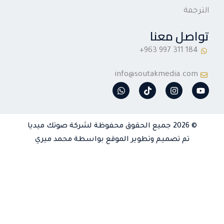
الترجمة
تواصل معنا
info@soutakmedia.com
W
T
I
Y
h
i
n
o
a
k
s
u
t
t
t
t
s
o
a
u
© 2026 جميع الحقوق محفوظة لشركة صوتك ميديا
a
k
g
b
p
r
e
تم تصميم وتطوير الموقع بواسطة محمد ميري
p
a
m