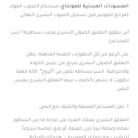
المسودات المبدئية للمونتاج:
استخدام الصوت المولد
كمرجع للمونتير قبل تسجيل الصوت البشري النهائي.
أين يتفوق التعليق الصوتي البشري ويثبت سيطرته؟ (سر
المشاعر)
على الرغم من كل التطورات التقنية المذهلة، يظل
التعليق الصوتي البشري يتربع على عرش الجودة
والاحترافية. السر ببساطة يكمن في “الروح”. الآلة مهما
تطورت لا تشعر بالكلمات، بينما المعلق البشري يعيش
النص.
1. نقل المشاعر العميقة والتكيف مع النص
المعلق البشري يمتلك القدرة على قراءة ما بين السطور.
يمكنه إضافة نبرة حزن خفيفة، أو رفع حماسه تدريجياً
ليتناسب مع تصاعد الموسيقى. هذه الديناميكية