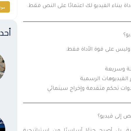
داة ببناء الفيديو لك اعتمادًا على النص فقط.
مونت
أحدث
و؟
 وليس على قوة الأداة فقط:
طة وسريعة
 الفيديوهات الرسمية
أدوات تحكم متقدمة وإخراج سينمائي
ص إلى فيديو؟
ية، بل أصبح جزءًا أساسيًا من استراتيجية