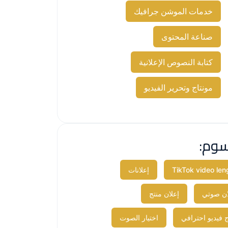
خدمات الموشن جرافيك
صناعة المحتوى
كتابة النصوص الإعلانية
مونتاج وتحرير الفيديو
سوم:
TikTok video len
إعلانات​
ان صوتي
إعلان منتج
ج فيديو احترافي
اختيار الصوت