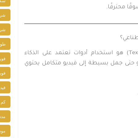
سكر
ًا محترفًا.
شرك
شرك
طناعي؟
طول
تحويل النص إلى فيديو (Text to Video AI) هو استخدام أدوات تعتمد على الذكاء
فوي
و حتى جمل بسيطة إلى فيديو متكامل يحتوي
فوي
فيد
كم 
مدة
موش