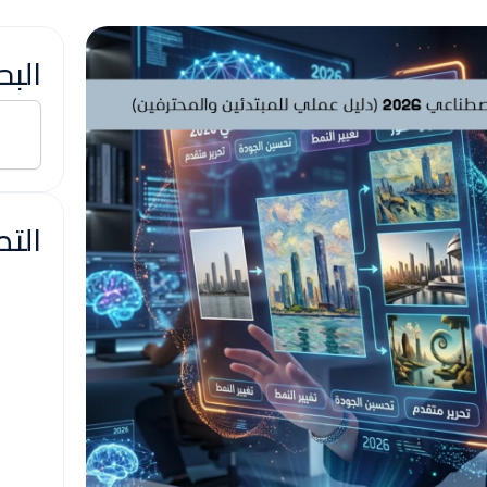
البح
Search
التص