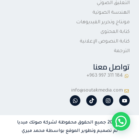
التعليق الصوتي
الهندسة الصوتية
مونتاج وتحرير الفيديوهات
كتابة المحتوى
كتابة النصوص الإعلانية
الترجمة
تواصل معنا
info@soutakmedia.com
W
T
I
Y
h
i
n
o
a
k
s
u
t
t
t
t
s
o
a
u
© 2026 جميع الحقوق محفوظة لشركة صوتك ميديا
a
k
g
b
p
r
e
تم تصميم وتطوير الموقع بواسطة محمد ميري
p
a