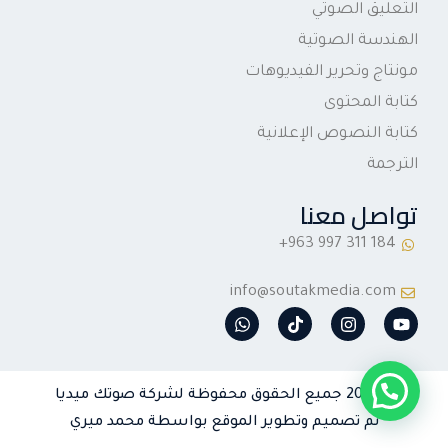
التعليق الصوتي
الهندسة الصوتية
مونتاج وتحرير الفيديوهات
كتابة المحتوى
كتابة النصوص الإعلانية
الترجمة
تواصل معنا
info@soutakmedia.com
W
T
I
Y
h
i
n
o
a
k
s
u
t
t
t
t
s
o
a
u
© 2026 جميع الحقوق محفوظة لشركة صوتك ميديا
a
k
g
b
p
r
e
تم تصميم وتطوير الموقع بواسطة محمد ميري
p
a